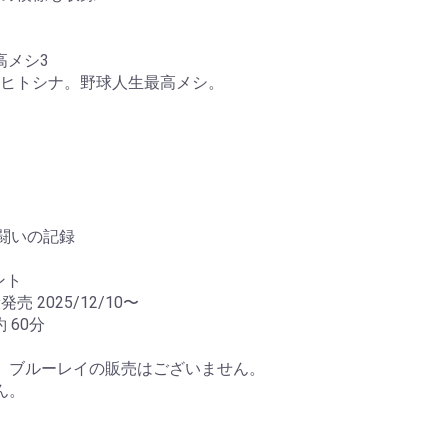
高メシ3
ヒトシナ。野球人生最高メシ。
き闘いの記録
ント
発売 2025/12/10〜
約 60分
す。ブルーレイの販売はございません。
ん。