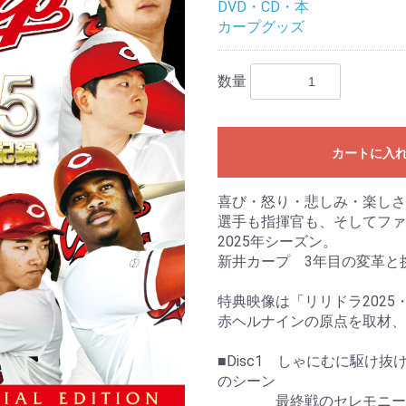
DVD・CD・本
カープグッズ
数量
カートに入
喜び・怒り・悲しみ・楽しさ
選手も指揮官も、そしてファ
2025年シーズン。
新井カープ 3年目の変革と
特典映像は「リリドラ2025
赤ヘルナインの原点を取材、
■Disc1 しゃにむに駆け抜
のシーン
最終戦のセレモニーの