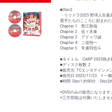
■Disc2
・リリドラ2025 野球人生最
選手たちのこころに刻まれた
Chapter 1 塹江敦哉
Chapter 2 佐々木泰
Chapter 3 アドゥワ誠
Chapter 4 二俣翔一
Chapter 5 常廣羽也斗
■タイトル CARP 2025熱
■ディスク枚数: 2
■販売元: TCエンタテインメ
■発売日 2025/11/23 ※ 一般
■時間: Disc1 約90分 Disc2
※DVDのみの販売になりま
※三方背箱は付属いたしませ